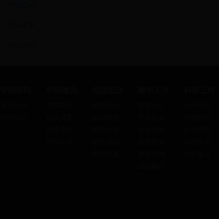
社团活动
班级之窗
考试培训
学院新闻
学院概况
党建思政
教学工作
科研工作
通知公告
学院简介
组织机构
教学动态
科研动态
学院动态
机构设置
组织建设
专业设置
科研机构
领导团队
理论园地
教学机构
科研项目
师资队伍
廉政风范
实践教学
科研成果
政策法规
教学管理
学科建设
课程建设