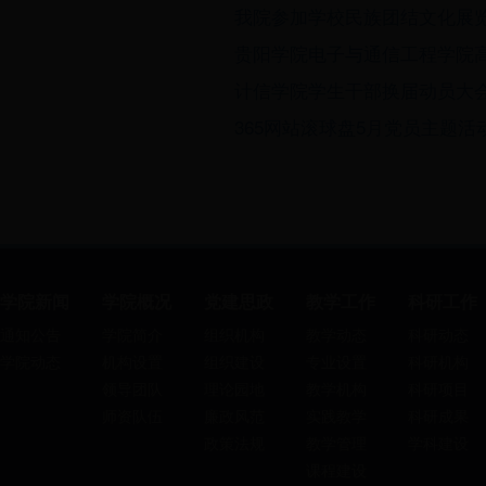
我院参加学校民族团结文化展
贵阳学院电子与通信工程学院
计信学院学生干部换届动员大
365网站滚球盘5月党员主题活
学院新闻
学院概况
党建思政
教学工作
科研工作
通知公告
学院简介
组织机构
教学动态
科研动态
学院动态
机构设置
组织建设
专业设置
科研机构
领导团队
理论园地
教学机构
科研项目
师资队伍
廉政风范
实践教学
科研成果
政策法规
教学管理
学科建设
课程建设