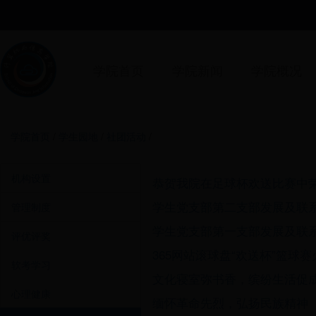
学院首页
学院新闻
学院概况
学院首页
/
学生园地
/
社团活动
/
机构设置
恭贺我院在足球杯欢送比赛中
学生党支部第二支部发展及联
管理制度
学生党支部第一支部发展及联
评优评奖
365网站滚球盘“欢送杯”篮球
软考学习
文化寝室弥书香，缤纷生活促
心理健康
缅怀革命先烈，弘扬民族精神