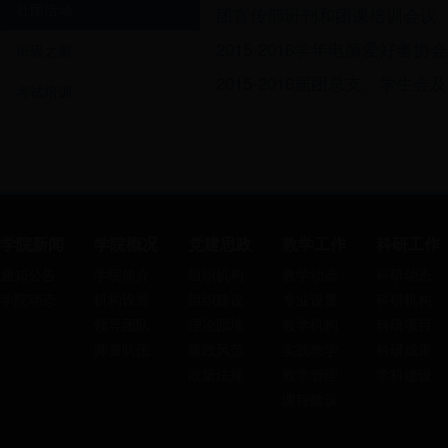
社团活动
团宣传部班刊和团课培训会议
2015-2016学年电脑爱好者协
班级之窗
2015-2016届团总支、学生
考试培训
学院新闻
学院概况
党建思政
教学工作
科研工作
通知公告
学院简介
组织机构
教学动态
科研动态
学院动态
机构设置
组织建设
专业设置
科研机构
领导团队
理论园地
教学机构
科研项目
师资队伍
廉政风范
实践教学
科研成果
政策法规
教学管理
学科建设
课程建设