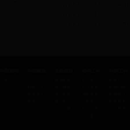
课程建设
计算机科学与技术专业（网络
计算机科学与技术专业（网络
计算机科学与技术专业（师范
学院新闻
学院概况
党建思政
教学工作
科研工作
通知公告
学院简介
组织机构
教学动态
科研动态
学院动态
机构设置
组织建设
专业设置
科研机构
领导团队
理论园地
教学机构
科研项目
师资队伍
廉政风范
实践教学
科研成果
政策法规
教学管理
学科建设
课程建设