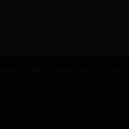
学院新闻
学院概况
党建思政
教学工作
科研工作
通知公告
学院简介
组织机构
教学动态
科研动态
学院动态
机构设置
组织建设
专业设置
科研机构
领导团队
理论园地
教学机构
科研项目
师资队伍
廉政风范
实践教学
科研成果
政策法规
教学管理
学科建设
课程建设