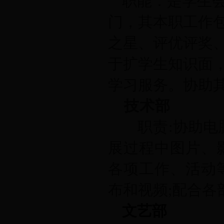
职能：是学生
门，其本职工作
之星、评优评奖
于扩学生知识面
学习服务。协助
技术部
职责
:
协助电
展过程中图片、
各项工作、活动
布和视频
;
配合各
文艺部