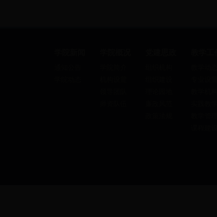
学院新闻
学院概况
党建思政
教学工
通知公告
学院简介
组织机构
教学动
学院动态
机构设置
组织建设
专业设
领导团队
理论园地
教学机
师资队伍
廉政风范
实践教
政策法规
教学管
课程建