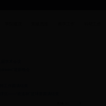
学院概况
党建思政
教学工作
科研工作
十九届学术会议
dream”迎新晚会
辩工作圆满结束
浮沉——“欢送杯”篮球赛圆满结束
共5条
1/1
上页
1
下页