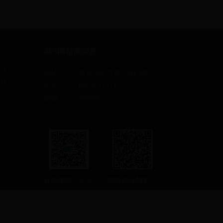
365网站滚球盘
台
地址 ： 贵州省都匀市斗篷山路
台
电话 ： 0854-8737177
邮编 ： 558000
计信学院公众号
校农结合APP