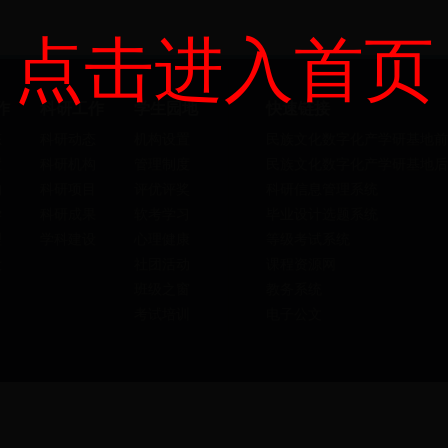
点击进入首页
作
科研工作
学生园地
快速链接
态
科研动态
机构设置
民族文化数字化产学研基地前
置
科研机构
管理制度
民族文化数字化产学研基地后
构
科研项目
评优评奖
科研信息管理系统
学
科研成果
软考学习
毕业设计选题系统
理
学科建设
心理健康
等级考试系统
设
社团活动
课程资源网
班级之窗
教务系统
考试培训
电子公文