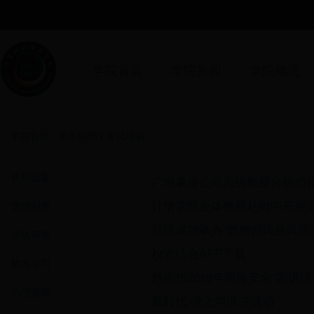
学院首页
学院新闻
学院概况
学院首页
/
学生园地
/
考试培训
/
机构设置
广州泰迪公司高级数据分析师
计信学院全体教师赴附中开展
管理制度
我院成功举办“黔南州民族民间
评优评奖
校农结合APP下载
软考学习
黔南州2018年网络安全“四进
心理健康
新时代·微之声演讲活动