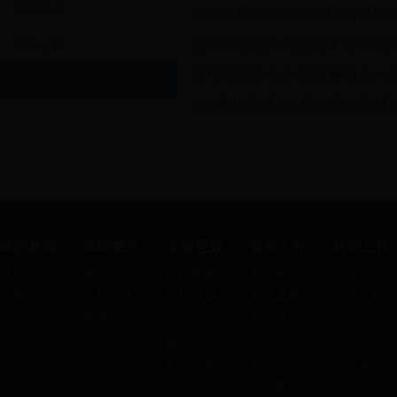
社团活动
我院参加学校民族团结文化展
贵阳学院电子与通信工程学院
班级之窗
计信学院学生干部换届动员大
考试培训
365网站滚球盘5月党员主题活
学院新闻
学院概况
党建思政
教学工作
科研工作
通知公告
学院简介
组织机构
教学动态
科研动态
学院动态
机构设置
组织建设
专业设置
科研机构
领导团队
理论园地
教学机构
科研项目
师资队伍
廉政风范
实践教学
科研成果
政策法规
教学管理
学科建设
课程建设