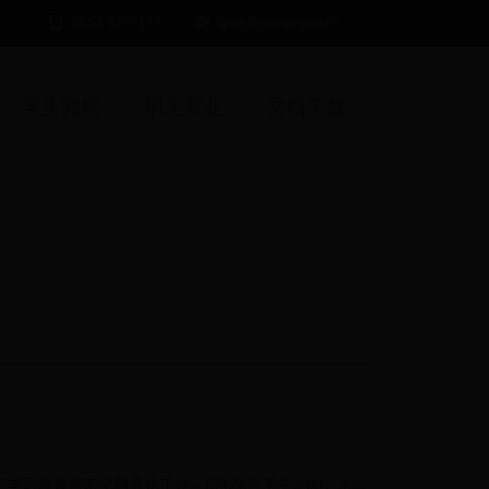
0854-8737177
qnsy@sgmtu.edu.cn
学生园地
招生就业
文档下载
习教育常态化制度化工作。5月26日下午3:00，365