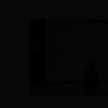
，院党委书记孟学华教授、院长王观玉教授出席会议，全体教职工党员、学生