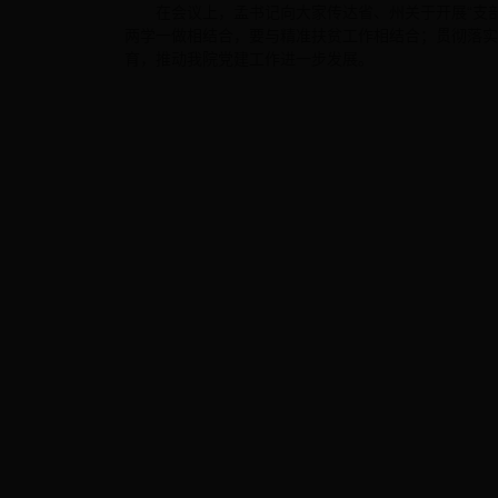
在会议上，孟书记向大家传达省、州关于开展“支
两学一做相结合，要与精准扶贫工作相结合；贯彻落实
育，推动我院党建工作进一步发展。