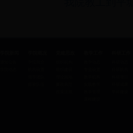
我院教工到平
学院新闻
学院概况
党建思政
教学工作
科研工作
通知公告
学院简介
组织机构
教学动态
科研动态
学院动态
机构设置
组织建设
专业设置
科研机构
领导团队
理论园地
教学机构
科研项目
师资队伍
廉政风范
实践教学
科研成果
政策法规
教学管理
学科建设
课程建设